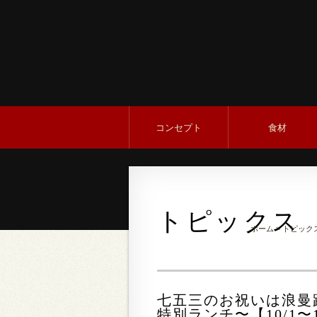
コンセプト
食材
トピックス
ホーム
>
トピック
七五三のお祝いは浪曼
特別ランチ〜【10/1〜1