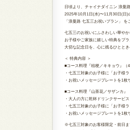
日頃より、チャイナダイニン 浪曼
2025年10月1日(水)〜11月30日
「浪曼路 七五三お祝いプラン」 を
七五三のお祝いにふさわしい華やか
お子様やご家族に嬉しい特典をプラ
大切な記念日を、心に残るひととき
＜ 特典内容 ＞
■コース料理『桔梗／キキョウ』（4
・七五三対象のお子様に「お子様ラ
・お祝いメッセージプレートを1枚
■コース料理『山茶花／サザンカ』（
・大人の方に乾杯ドリンクサービス
・七五三対象のお子様に「お子様ラ
・お祝いメッセージプレートを1枚
※七五三対象のお客様限定・前日ま