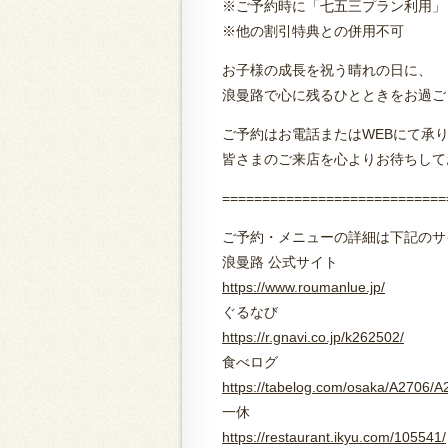
※ご予約時に「七五三プラン利用」
※他の割引特典との併用不可
お子様の成長を祝う晴れの日に、
浪曼路で心に残るひとときをお過ご
ご予約はお電話またはWEBにて承
皆さまのご来店を心よりお待ちして
============================
ご予約・メニューの詳細は下記のサ
浪曼路 公式サイト
https://www.roumanlue.jp/
ぐるなび
https://r.gnavi.co.jp/k262502/
食べログ
https://tabelog.com/osaka/A2706/
一休
https://restaurant.ikyu.com/105541/