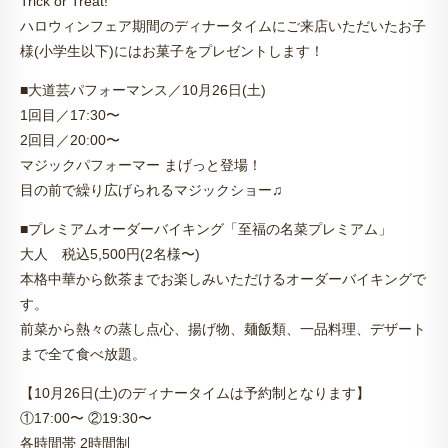
Trick or Treat!
ハロウィンフェア期間のディナータイムにご来店いただいたお子
様(小学生以下)にはお菓子をプレゼントします！
■大道芸パフォーマンス／10月26日(土)
1回目／17:30〜
2回目／20:00〜
マジックパフォーマー まげっと登場！
目の前で繰り広げられるマジックショー♫
■プレミアムオーダーバイキング「至福の名菜プレミアム」
大人 税込5,500円(2名様〜)
本格中華から飲茶までお楽しみいただけるオーダーバイキングで
す。
前菜から熱々の蒸し点心、揚げ物、麺飯類、一品料理、デザート
まで全て食べ放題。
【10月26日(土)のディナータイムは予約制となります】
①17:00〜 ②19:30〜
各時間帯 2時間制