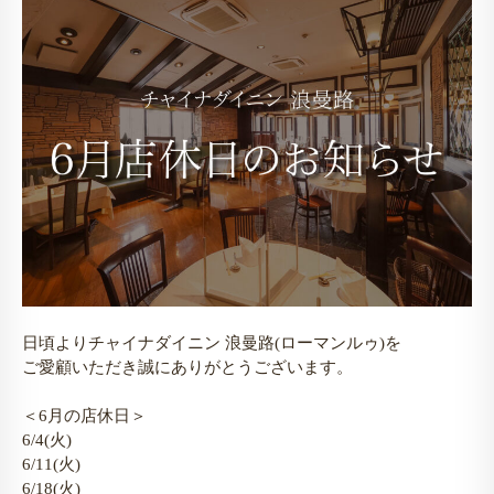
日頃よりチャイナダイニン 浪曼路(ローマンルゥ)を

ご愛顧いただき誠にありがとうございます。

＜6月の店休日＞

6/4(火)

6/11(火)

6/18(火)
