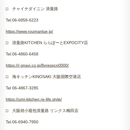
□
チャイナダイニン
浪曼路
Tel.06-6858-6223
https://www.roumanlue.jp/
□
浪曼路
KITCHEN
ららぽーと
EXPOCITY
店
Tel.06-4860-6458
https://r.gnavi.co.jp/8vrespcn0000/
□
海キッチン
KINOSAKI
大阪国際空港店
Tel 06-4867-3285
https://umi-kitchen.re-life.style/
□
大阪焼小籠包浪曼路
リンクス梅田店
Tel.06-6940-7950