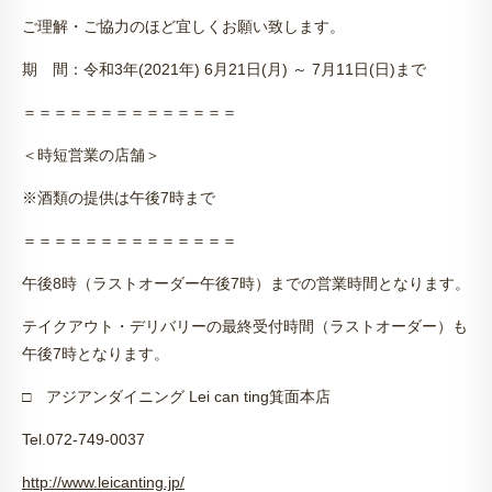
ご理解・ご協力のほど宜しくお願い致します。
期 間：令和
3
年(
2021
年)
6
月
21
日(月)
～
7
月
11
日(日)まで
＝＝＝＝＝＝＝＝＝＝＝＝＝＝
＜時短営業の店舗＞
※
酒類の提供は午後
7
時まで
＝＝＝＝＝＝＝＝＝＝＝＝＝＝
午後
8
時（ラストオーダー午後
7
時）までの営業時間となります。
テイクアウト・デリバリーの最終受付時間（ラストオーダー）も
午後
7
時となります。
□
アジアンダイニング
Lei can ting
箕面本店
Tel.072-749-0037
http://www.leicanting.jp/