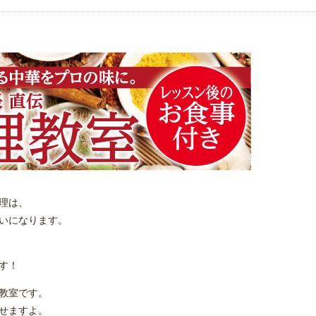
理は、
いになります。
す！
教室です。
せますよ。