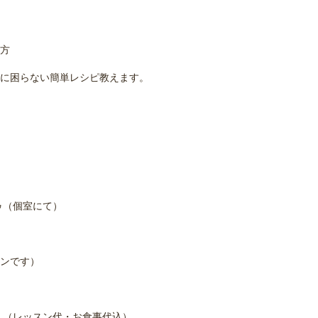
方
に困らない簡単レシピ教えます。
ゥ（個室にて）
ンです）
）（レッスン代・お食事代込）