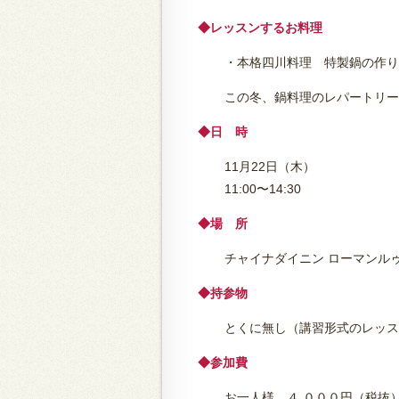
◆レッスンするお料理
・本格四川料理 特製鍋の作り
この冬、鍋料理のレパートリー
◆日 時
11月22日（木）
11:00〜14:30
◆場 所
チャイナダイニン ローマンル
◆持参物
とくに無し（講習形式のレッス
◆参加費
お一人様 ４,０００円（税抜